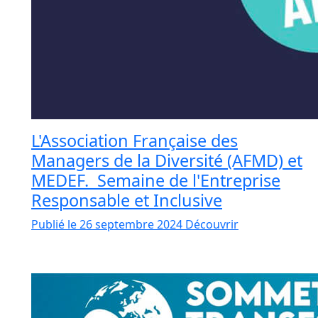
L'Association Française des
Managers de la Diversité (AFMD) et
MEDEF. Semaine de l'Entreprise
Responsable et Inclusive
Publié le 26 septembre 2024
Découvrir